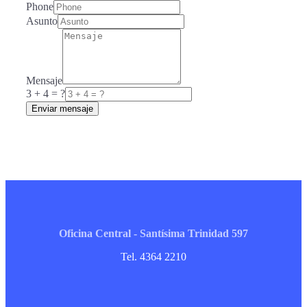
Phone
Asunto
Mensaje
3 + 4 = ?
Enviar mensaje
Oficina Central - Santísima Trinidad 597
Tel. 4364 2210